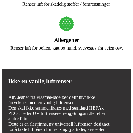
Renser luft for skadelig stoffer / forurensninger.
Allergener
Renser luft for pollen, katt og hund, svevestøv fra veien osv.
Ikke en vanlig luftrenser
AirCleaner fra PlasmaMade bør definitivt ikke
forveksles med en vanlig luftrenser.
Den skal ikke sammenlignes med standard HEPA-,
PECO- eller UV-luftrensere, rengjøringsmidler eller
andre filtre.
Dette er en flertrinns, ny universell luftrenser, designet
for å takle luftbåren forurensing (partikler, aerosoler