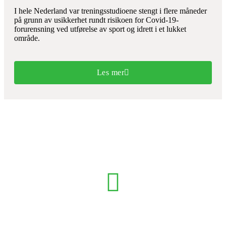
I hele Nederland var treningsstudioene stengt i flere måneder
på grunn av usikkerhet rundt risikoen for Covid-19-
forurensning ved utførelse av sport og idrett i et lukket
område.
Les mer
TRYGGHET FOR DINE KUNDER