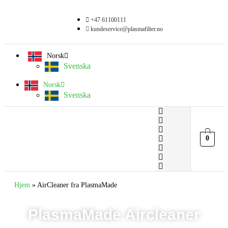
+47 61100111
kundeservice@plasmafilter.no
Norsk
Svenska
Norsk
Svenska
0
Hjem
»
AirCleaner fra PlasmaMade
PlasmaMade Aircleaner