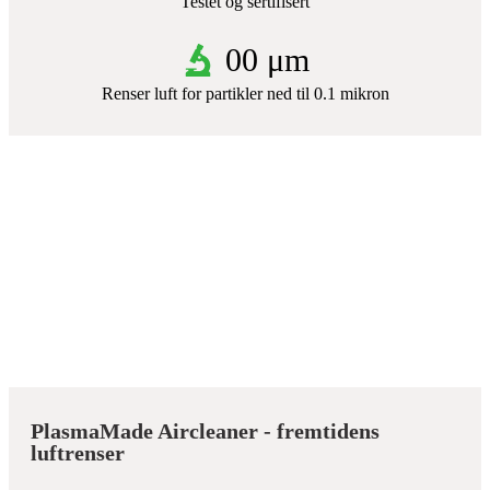
Testet og sertifisert
0
0 μm
Renser luft for partikler ned til 0.1 mikron
PlasmaMade Aircleaner - fremtidens
luftrenser