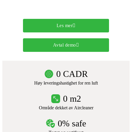
Renser luften der vi møtes
Les mer
Avtal demo
0
 CADR
Høy leveringshastighet for ren luft
0
 m2
Område dekket av Aircleaner
0
% safe