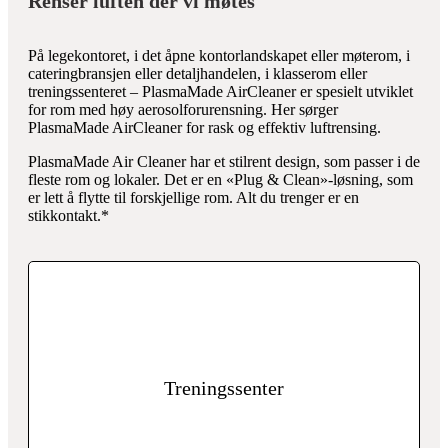
Renser luften der vi møtes
På legekontoret, i det åpne kontorlandskapet eller møterom, i
cateringbransjen eller detaljhandelen, i klasserom eller
treningssenteret – PlasmaMade AirCleaner er spesielt utviklet
for rom med høy aerosolforurensning. Her sørger
PlasmaMade AirCleaner for rask og effektiv luftrensing.
PlasmaMade Air Cleaner har et stilrent design, som passer i de
fleste rom og lokaler. Det er en «Plug & Clean»-løsning, som
er lett å flytte til forskjellige rom. Alt du trenger er en
stikkontakt.*
effektivt.
aerosoler, svevestøv, bakterier og ubehagelig lukt raskt og
AirCleaner renser luft på treningssenteret for smittsomme
Treningssenter
Treningssenter