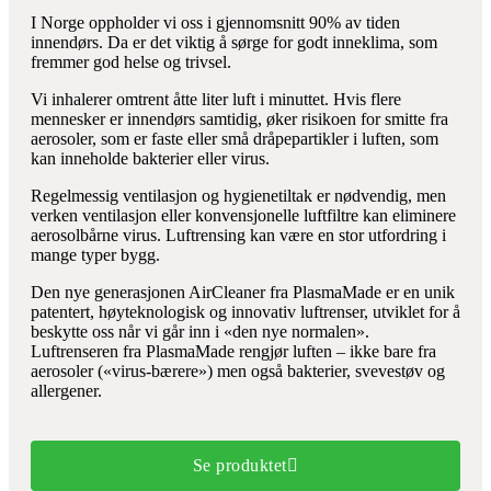
I Norge oppholder vi oss i gjennomsnitt 90% av tiden
innendørs. Da er det viktig å sørge for godt inneklima, som
fremmer god helse og trivsel.
Vi inhalerer omtrent åtte liter luft i minuttet. Hvis flere
mennesker er innendørs samtidig, øker risikoen for smitte fra
aerosoler, som er faste eller små dråpepartikler i luften, som
kan inneholde bakterier eller virus.
Regelmessig ventilasjon og hygienetiltak er nødvendig, men
verken ventilasjon eller konvensjonelle luftfiltre kan eliminere
aerosolbårne virus. Luftrensing kan være en stor utfordring i
mange typer bygg.
Den nye generasjonen AirCleaner fra PlasmaMade er en unik
patentert, høyteknologisk og innovativ luftrenser, utviklet for å
beskytte oss når vi går inn i «den nye normalen».
Luftrenseren fra PlasmaMade rengjør luften – ikke bare fra
aerosoler («virus-bærere») men også bakterier, svevestøv og
allergener.
Se produktet