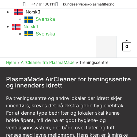
+47 61100111
kundeservice@plasmafilter.no
Norsk
Svenska
Norsk
Svenska
0
Hjem
»
AirCleaner fra PlasmaMade
»
Treningssentre
PlasmaMade AirCleaner for treningssentre
og innendørs idrett
På treningssentre og andre lokaler der idrett skjer
innendørs, kreves det nå ekstra gode hygienetiltak.
For at denne type bedrifter og lokaler skal kunne
holde åpent, må de ha et godt hygiene- og
ventilasjonssystem, der både overflater og luft
renses med jevne mellomrom. Hensikten er å minske