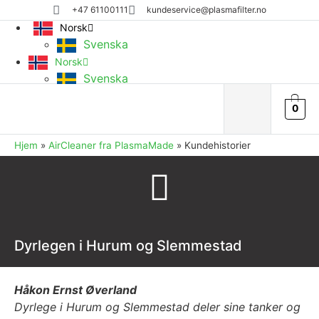
+47 61100111
kundeservice@plasmafilter.no
Norsk
Svenska
Norsk
Svenska
0
Hjem
»
AirCleaner fra PlasmaMade
»
Kundehistorier
Dyrlegen i Hurum og Slemmestad
Håkon Ernst Øverland
Dyrlege i Hurum og Slemmestad deler sine tanker og