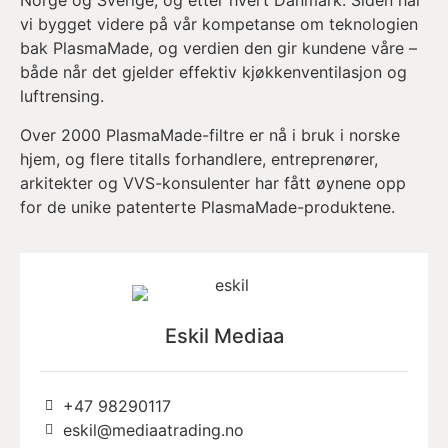
Norge og Sverige, og etter hvert Danmark. Siden har
vi bygget videre på vår kompetanse om teknologien
bak PlasmaMade, og verdien den gir kundene våre –
både når det gjelder effektiv kjøkkenventilasjon og
luftrensing.
Over 2000 PlasmaMade-filtre er nå i bruk i norske
hjem, og flere titalls forhandlere, entreprenører,
arkitekter og VVS-konsulenter har fått øynene opp
for de unike patenterte PlasmaMade-produktene.
Eskil Mediaa
+47 98290117
eskil@mediaatrading.no