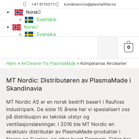
+47 61100111
kundeservice@plasmafilter.no
Norsk
Svenska
Norsk
Svenska
0
Hjem
»
AirCleaner fra PlasmaMade
»
Kompetanse Aircleaner
MT Nordic: Distributøren av PlasmaMade i
Skandinavia
MT Nordic AS er en norsk bedrift basert i Raufoss
Industripark. De siste 15 årene har vi spesialisert oss
på distribusjon av teknisk utstyr og
ventilasjonsløsninger. I 2016 ble MT Nordic en
eksklusiv distributør av PlasmaMade-produkter i