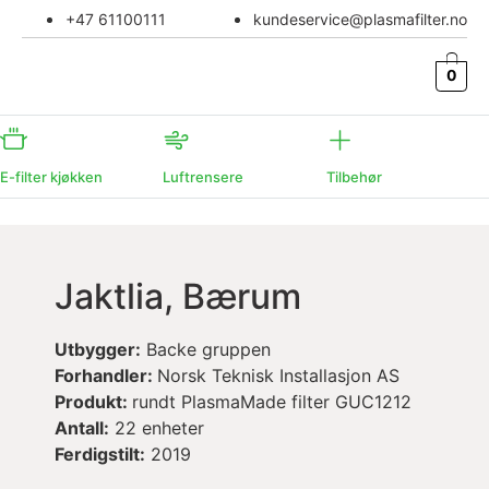
+47 61100111
kundeservice@plasmafilter.no
0
E-filter kjøkken
Luftrensere
Tilbehør
Jaktlia, Bærum
Utbygger:
Backe gruppen
Forhandler:
Norsk Teknisk Installasjon AS
Produkt:
rundt PlasmaMade filter GUC1212
Antall:
22 enheter
Ferdigstilt:
2019