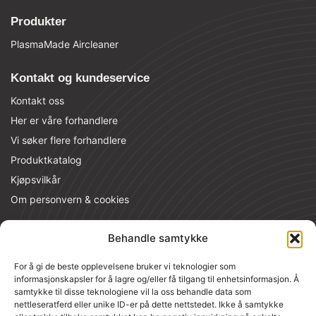
Produkter
PlasmaMade Aircleaner
Kontakt og kundeservice
Kontakt oss
Her er våre forhandlere
Vi søker flere forhandlere
Produktkatalog
Kjøpsvilkår
Om personvern & cookies
Kontaktinformasjon
Behandle samtykke
MT Nordic AS
For å gi de beste opplevelsene bruker vi teknologier som
Raufoss Industripark 116, 2830 Raufoss
informasjonskapsler for å lagre og/eller få tilgang til enhetsinformasjon. Å
samtykke til disse teknologiene vil la oss behandle data som
PlasmaMade Kundesenter
nettleseratferd eller unike ID-er på dette nettstedet. Ikke å samtykke
Vollsveien 13 B, 1367 Lysaker