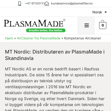
+47 61100111
kundeservice@plasmafilter.no
Norsk
0
Hjem
»
AirCleaner fra PlasmaMade
»
Kompetanse Aircleaner
MT Nordic: Distributøren av PlasmaMade i
Skandinavia
MT Nordic AS er en norsk bedrift basert i Raufoss
Industripark. De siste 15 årene har vi spesialisert oss
på distribusjon av teknisk utstyr og
ventilasjonsløsninger. I 2016 ble MT Nordic en
eksklusiv distributør av PlasmaMade-produkter i
Norge og Sverige, og etter hvert Danmark. Siden har
vi bygget videre på vår kompetanse om teknologien
bak PlasmaMade, og verdien den gir kundene våre –