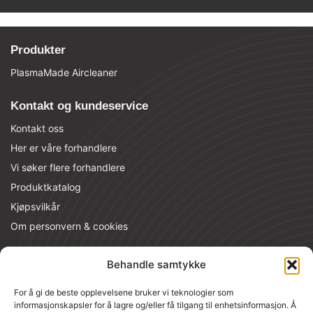
Produkter
PlasmaMade Aircleaner
Kontakt og kundeservice
Kontakt oss
Her er våre forhandlere
Vi søker flere forhandlere
Produktkatalog
Kjøpsvilkår
Om personvern & cookies
Kontaktinformasjon
Behandle samtykke
MT Nordic AS
For å gi de beste opplevelsene bruker vi teknologier som
Raufoss Industripark 116, 2830 Raufoss
informasjonskapsler for å lagre og/eller få tilgang til enhetsinformasjon. Å