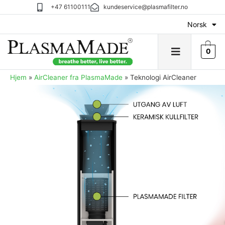
+47 61100111
kundeservice@plasmafilter.no
Norsk
0
Hjem
»
AirCleaner fra PlasmaMade
»
Teknologi AirCleaner