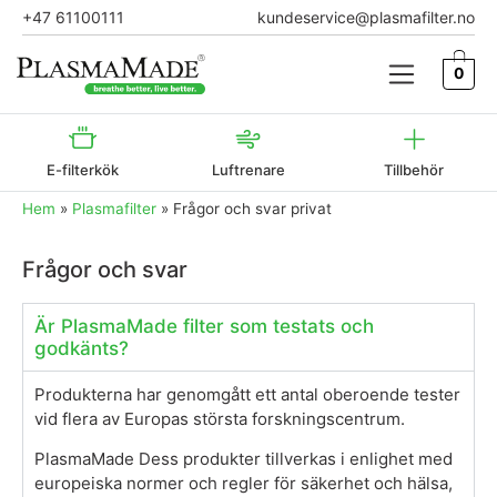
+47 61100111
kundeservice@plasmafilter.no
0
E-filterkök
Luftrenare
Tillbehör
Hem
»
Plasmafilter
»
Frågor och svar privat
Frågor och svar
Är PlasmaMade filter som testats och
godkänts?
Produkterna har genomgått ett antal oberoende tester
vid flera av Europas största forskningscentrum.
PlasmaMade Dess produkter tillverkas i enlighet med
europeiska normer och regler för säkerhet och hälsa,