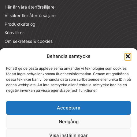
Här är våra återförsäljare
Vi söker fler återförsäljare
Produktkatalog
Köpvillkor
Om sekretess & cookies
Kontakta
Behandla samtycke
MT Nordic AS
För att ge de bästa upplevelserna använder vi teknologier som cookies
Raufoss industripark 116, 2830 Raufoss
för att lagra och/eller komma åt enhetsinformation. Genom att godkänna
dessa tekniker kan vi behandla data som surfbeteende eller unika ID:n på
PlasmaMade Kundcenter
denna webbplats. Att inte samtycka eller återkalla samtycke kan ha en
Voldsveien 136, Lysaker
negativ inverkan på vissa egenskaper och funktioner.
Telefon:
+47 611 00 111
E-post:
kundeservice@plasmafilter.no
Acceptera
Org.number: 988 990 221
Nedgång
Visa inställningar