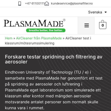
+47 61100111
kundeservice@plasmafilter.no
Svenska
0
Hem
»
AirCleaner
från
PlasmaMade
»
AirCleaner
test i
klassrum/mötesrumssimulering
Forskare testar spridning och filtrering av
aerosoler
Eindhoven University of Technology (TU / e) i
samarbete med PlasmaMade har genomfört ett test
på spridning av aerosoler och luftrening i
PlasmaMade eget laboratorium som simulerade ett
klassrum eller kontor med mängden aerosoler
motsvarande antalet personer som normalt skulle
kunna vara i rummet.