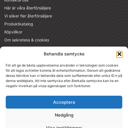
Här är våra återförsäljare
Vi söker fler återförsäljare
Produktkatalog
Köpvillkor
Om sekretess & cookies
Kontakta
Behandla samtycke
MT Nordic AS
För att ge de bästa upplevelserna använder vi teknologier som cookies
Raufoss industripark 116, 2830 Raufoss
för att lagra och/eller komma åt enhetsinformation. Genom att godkänna
dessa tekniker kan vi behandla data som surfbeteende eller unika ID:n på
PlasmaMade Kundcenter
denna webbplats. Att inte samtycka eller återkalla samtycke kan ha en
Vollsveien 13 B, 1367 Lysaker
negativ inverkan på vissa egenskaper och funktioner.
Telefon:
+47 611 00 111
E-post:
kundeservice@plasmafilter.no
Acceptera
Org.number: 988 990 221
Nedgång
Visa inställningar