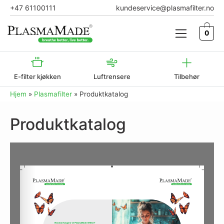
+47 61100111
kundeservice@plasmafilter.no
0
E-filter kjøkken
Luftrensere
Tilbehør
Hjem
»
Plasmafilter
»
Produktkatalog
Produktkatalog