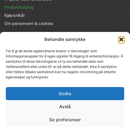
Produktkatalog
Kjøpsvilkår
Om personvern & cookies
Kontaktinformasjon
Behandle samtykke
MT Nordic AS
For å gi de beste opplevelsene bruker vi teknologier som
Raufoss Industripark 116, 2830 Raufoss
informasjonskapsler for å lagre og/eller få tilgang til enhetsinformasjon. Å
samtykke til disse teknologiene vil la oss behandle data som
PlasmaMade Kundesenter
nettleseratferd eller unike ID-er på dette nettstedet. Ikke å samtykke
Voldsveien 136, Lysaker
eller trekke tilbake samtykket kan ha negativ innvirkning på enkelte
egenskaper og funksjoner.
Tlf:
611 00 111
Epost:
kundeservice@plasmafilter.no
Godta
Org.nummer: 988 990 221
Avslå
Se preferanser
© 2026 Renere luft med PlasmaMade
Nettside utviklet av
studiothunold.no